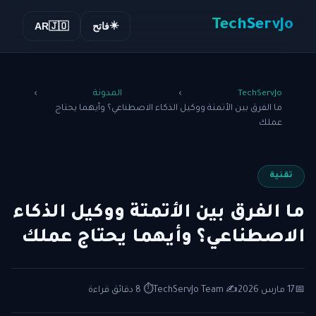
TechServJo
☀️
فاتح
🇯🇴
AR
TechServJo
›
المدونة
›
ما الفرق بين الأتمتة ووكيل الذكاء الاصطناعي؟ وأيهما يحتاج
عملك
تقنية
ما الفرق بين الأتمتة ووكيل الذكاء
الاصطناعي؟ وأيهما يحتاج عملك
📅
17 مارس 2026
✍️ TechServJo Team
⏱ 8 دقائق قراءة