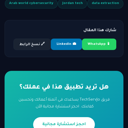
Arab world cybersecurity
Jordan tech
data extraction
شارك هذا المقال
💼 LinkedIn
📱 WhatsApp
🔗 نسخ الرابط
هل تريد تطبيق هذا في عملك؟
فريق TechServJo يساعدك في أتمتة أعمالك وتحسين
كفاءتك. احجز استشارة مجانية الآن.
احجز استشارة مجانية