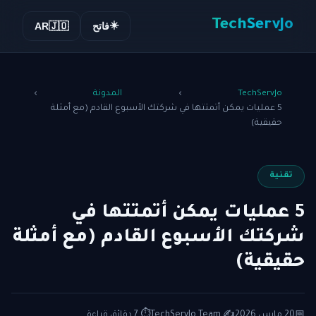
TechServJo
☀️
فاتح
🇯🇴
AR
TechServJo
›
المدونة
›
5 عمليات يمكن أتمتتها في شركتك الأسبوع القادم (مع أمثلة
حقيقية)
تقنية
5 عمليات يمكن أتمتتها في
شركتك الأسبوع القادم (مع أمثلة
حقيقية)
📅
20 مارس 2026
✍️ TechServJo Team
⏱ 7 دقائق قراءة