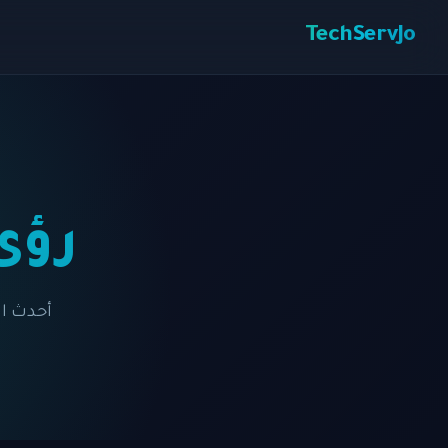
TechServJo
رؤى وم
أحدث ال