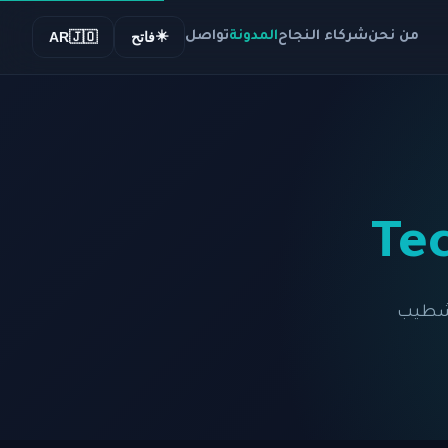
☀️
من نحن
شركاء النجاح
المدونة
تواصل
فاتح
🇯🇴
AR
وتشطيب