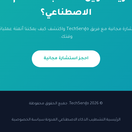
الاصطناعي؟
احجز استشارة مجانية مع فريق TechServJo واكتشف كيف يمكننا أتم
وقتك.
احجز استشارة مجانية
© 2026 TechServJo. جميع الحقوق محفوظة
الرئيسية
|
التشطيب
|
الذكاء الاصطناعي
|
المدونة
|
سياسة الخصوصية