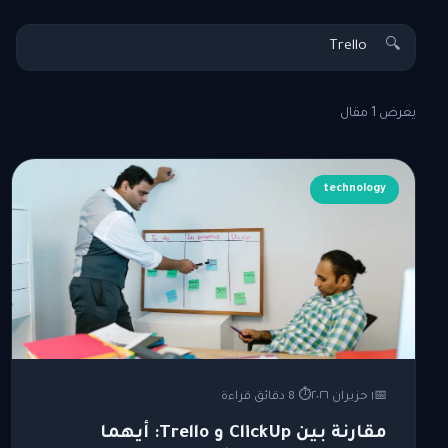
🔍
يعرض 1 مقال
technology
📅
١ حزيران ٢٠٢٦
⏱ 8 دقائق قراءة
مقارنة بين ClickUp و Trello: أيهما